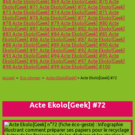
#68
Acte Ekolo[Geek] #69
Acte Ekolo[Geek] #70
Acte
Ekolo[Geek] #71
Acte Ekolo[Geek] #72
Acte Ekolo[Geek]
#73
Acte Ekolo[Geek] #74
Acte Ekolo[Geek] #75
Acte
Ekolo[Geek] #76
Acte Ekolo[Geek] #77
Acte Ekolo[Geek]
#78
Acte Ekolo[Geek] #79
Acte Ekolo[Geek] #80
Acte
Ekolo[Geek] #81
Acte Ekolo[Geek] #82
Acte Ekolo[Geek]
#83
Acte Ekolo[Geek] #84
Acte Ekolo[Geek] #85
Acte
Ekolo[Geek] #86
Acte Ekolo[Geek] #87
Acte Ekolo[Geek]
#88
Acte Ekolo[Geek] #89
Acte Ekolo[Geek] #90
Acte
Ekolo[Geek] #91
Acte Ekolo[Geek] #92
Acte Ekolo[Geek]
#93
Acte Ekolo[Geek] #94
Acte Ekolo[Geek] #95
Acte
Ekolo[Geek] #96
Acte Ekolo[Geek] #97
Acte Ekolo[Geek]
#98
Acte Ekolo[Geek] #99
Acte Ekolo[Geek] #100
Accueil
>
Éco-citoyen
>
Actes Ekolo[Geek]
> Acte Ekolo[Geek] #72
Acte Ekolo[Geek] #72