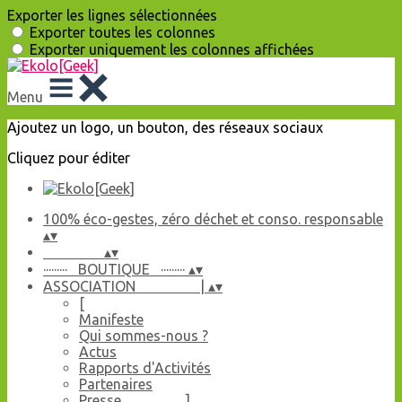
Exporter les lignes sélectionnées
Exporter toutes les colonnes
Exporter uniquement les colonnes affichées
Menu
Ajoutez un logo, un bouton, des réseaux sociaux
Cliquez pour éditer
100% éco-gestes, zéro déchet et conso. responsable
▴
▾
▴
▾
········· BOUTIQUE ·········
▴
▾
ASSOCIATION |
▴
▾
[
Manifeste
Qui sommes-nous ?
Actus
Rapports d'Activités
Partenaires
Presse ]