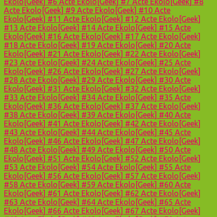
Ekolo[Geek] #6
Acte Ekolo[Geek] #7
Acte Ekolo[Geek] #8
Acte Ekolo[Geek] #9
Acte Ekolo[Geek] #10
Acte
Ekolo[Geek] #11
Acte Ekolo[Geek] #12
Acte Ekolo[Geek]
#13
Acte Ekolo[Geek] #14
Acte Ekolo[Geek] #15
Acte
Ekolo[Geek] #16
Acte Ekolo[Geek] #17
Acte Ekolo[Geek]
#18
Acte Ekolo[Geek] #19
Acte Ekolo[Geek] #20
Acte
Ekolo[Geek] #21
Acte Ekolo[Geek] #22
Acte Ekolo[Geek]
#23
Acte Ekolo[Geek] #24
Acte Ekolo[Geek] #25
Acte
Ekolo[Geek] #26
Acte Ekolo[Geek] #27
Acte Ekolo[Geek]
#28
Acte Ekolo[Geek] #29
Acte Ekolo[Geek] #30
Acte
Ekolo[Geek] #31
Acte Ekolo[Geek] #32
Acte Ekolo[Geek]
#33
Acte Ekolo[Geek] #34
Acte Ekolo[Geek] #35
Acte
Ekolo[Geek] #36
Acte Ekolo[Geek] #37
Acte Ekolo[Geek]
#38
Acte Ekolo[Geek] #39
Acte Ekolo[Geek] #40
Acte
Ekolo[Geek] #41
Acte Ekolo[Geek] #42
Acte Ekolo[Geek]
#43
Acte Ekolo[Geek] #44
Acte Ekolo[Geek] #45
Acte
Ekolo[Geek] #46
Acte Ekolo[Geek] #47
Acte Ekolo[Geek]
#48
Acte Ekolo[Geek] #49
Acte Ekolo[Geek] #50
Acte
Ekolo[Geek] #51
Acte Ekolo[Geek] #52
Acte Ekolo[Geek]
#53
Acte Ekolo[Geek] #54
Acte Ekolo[Geek] #55
Acte
Ekolo[Geek] #56
Acte Ekolo[Geek] #57
Acte Ekolo[Geek]
#58
Acte Ekolo[Geek] #59
Acte Ekolo[Geek] #60
Acte
Ekolo[Geek] #61
Acte Ekolo[Geek] #62
Acte Ekolo[Geek]
#63
Acte Ekolo[Geek] #64
Acte Ekolo[Geek] #65
Acte
Ekolo[Geek] #66
Acte Ekolo[Geek] #67
Acte Ekolo[Geek]