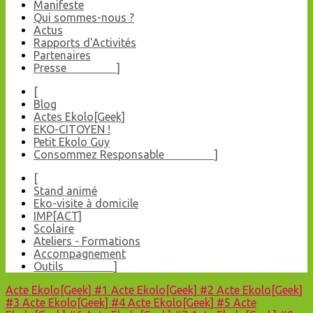
Manifeste
Qui sommes-nous ?
Actus
Rapports d'Activités
Partenaires
Presse ]
[
Blog
Actes Ekolo[Geek]
EKO-CITOYEN !
Petit Ekolo Guy
Consommez Responsable ]
[
Stand animé
Eko-visite à domicile
IMP[ACT]
Scolaire
Ateliers - Formations
Accompagnement
Outils ]
Acte Ekolo[Geek] #1
Acte Ekolo[Geek] #2
Acte Ekolo[Geek]
#3
Acte Ekolo[Geek] #4
Acte Ekolo[Geek] #5
Acte