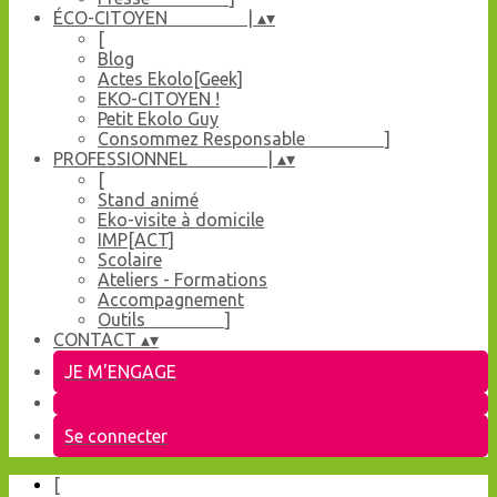
ÉCO-CITOYEN |
▴
▾
[
Blog
Actes Ekolo[Geek]
EKO-CITOYEN !
Petit Ekolo Guy
Consommez Responsable ]
PROFESSIONNEL |
▴
▾
[
Stand animé
Eko-visite à domicile
IMP[ACT]
Scolaire
Ateliers - Formations
Accompagnement
Outils ]
CONTACT
▴
▾
JE M'ENGAGE
Se connecter
[