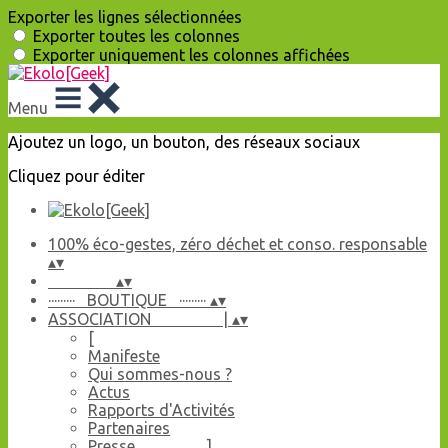
Exporter les lignes sélectionnées
Exporter toutes les colonnes
Exporter uniquement les colonnes affichées
Menu
Ajoutez un logo, un bouton, des réseaux sociaux
Cliquez pour éditer
100% éco-gestes, zéro déchet et conso. responsable
▴
▾
▴
▾
········· BOUTIQUE ·········
▴
▾
ASSOCIATION |
▴
▾
[
Manifeste
Qui sommes-nous ?
Actus
Rapports d'Activités
Partenaires
Presse ]