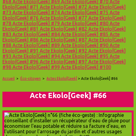
#68
Acte Ekolo[Geek] #69
Acte Ekolo[Geek] #70
Acte
Ekolo[Geek] #71
Acte Ekolo[Geek] #72
Acte Ekolo[Geek]
#73
Acte Ekolo[Geek] #74
Acte Ekolo[Geek] #75
Acte
Ekolo[Geek] #76
Acte Ekolo[Geek] #77
Acte Ekolo[Geek]
#78
Acte Ekolo[Geek] #79
Acte Ekolo[Geek] #80
Acte
Ekolo[Geek] #81
Acte Ekolo[Geek] #82
Acte Ekolo[Geek]
#83
Acte Ekolo[Geek] #84
Acte Ekolo[Geek] #85
Acte
Ekolo[Geek] #86
Acte Ekolo[Geek] #87
Acte Ekolo[Geek]
#88
Acte Ekolo[Geek] #89
Acte Ekolo[Geek] #90
Acte
Ekolo[Geek] #91
Acte Ekolo[Geek] #92
Acte Ekolo[Geek]
#93
Acte Ekolo[Geek] #94
Acte Ekolo[Geek] #95
Acte
Ekolo[Geek] #96
Acte Ekolo[Geek] #97
Acte Ekolo[Geek]
#98
Acte Ekolo[Geek] #99
Acte Ekolo[Geek] #100
Accueil
>
Éco-citoyen
>
Actes Ekolo[Geek]
> Acte Ekolo[Geek] #66
Acte Ekolo[Geek] #66