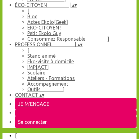
ÉCO-CITOYEN |
▴
▾
[
Blog
Actes Ekolo[Geek]
EKO-CITOYEN !
Petit Ekolo Guy
Consommez Responsable ]
PROFESSIONNEL |
▴
▾
[
Stand animé
Eko-visite à domicile
IMP[ACT]
Scolaire
Ateliers - Formations
Accompagnement
Outils ]
CONTACT
▴
▾
JE M'ENGAGE
Se connecter
[