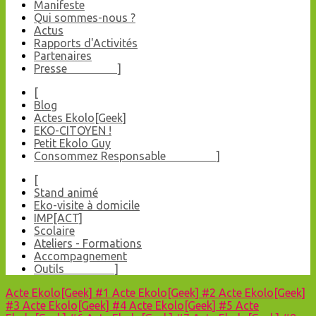
Manifeste
Qui sommes-nous ?
Actus
Rapports d'Activités
Partenaires
Presse ]
[
Blog
Actes Ekolo[Geek]
EKO-CITOYEN !
Petit Ekolo Guy
Consommez Responsable ]
[
Stand animé
Eko-visite à domicile
IMP[ACT]
Scolaire
Ateliers - Formations
Accompagnement
Outils ]
Acte Ekolo[Geek] #1
Acte Ekolo[Geek] #2
Acte Ekolo[Geek]
#3
Acte Ekolo[Geek] #4
Acte Ekolo[Geek] #5
Acte