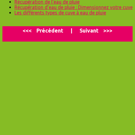
Récupération de l'eau de pluie
Récupération d’eau de pluie : Dimensionnez votre cuve
Les différents types de cuve à eau de pluie
<<<
P
récédent
|
Suivant
>>>