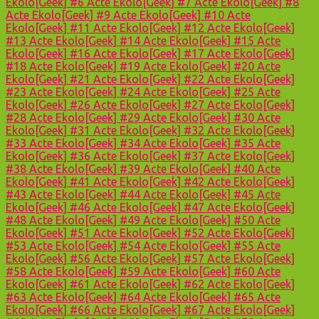
Ekolo[Geek] #6
Acte Ekolo[Geek] #7
Acte Ekolo[Geek] #8
Acte Ekolo[Geek] #9
Acte Ekolo[Geek] #10
Acte
Ekolo[Geek] #11
Acte Ekolo[Geek] #12
Acte Ekolo[Geek]
#13
Acte Ekolo[Geek] #14
Acte Ekolo[Geek] #15
Acte
Ekolo[Geek] #16
Acte Ekolo[Geek] #17
Acte Ekolo[Geek]
#18
Acte Ekolo[Geek] #19
Acte Ekolo[Geek] #20
Acte
Ekolo[Geek] #21
Acte Ekolo[Geek] #22
Acte Ekolo[Geek]
#23
Acte Ekolo[Geek] #24
Acte Ekolo[Geek] #25
Acte
Ekolo[Geek] #26
Acte Ekolo[Geek] #27
Acte Ekolo[Geek]
#28
Acte Ekolo[Geek] #29
Acte Ekolo[Geek] #30
Acte
Ekolo[Geek] #31
Acte Ekolo[Geek] #32
Acte Ekolo[Geek]
#33
Acte Ekolo[Geek] #34
Acte Ekolo[Geek] #35
Acte
Ekolo[Geek] #36
Acte Ekolo[Geek] #37
Acte Ekolo[Geek]
#38
Acte Ekolo[Geek] #39
Acte Ekolo[Geek] #40
Acte
Ekolo[Geek] #41
Acte Ekolo[Geek] #42
Acte Ekolo[Geek]
#43
Acte Ekolo[Geek] #44
Acte Ekolo[Geek] #45
Acte
Ekolo[Geek] #46
Acte Ekolo[Geek] #47
Acte Ekolo[Geek]
#48
Acte Ekolo[Geek] #49
Acte Ekolo[Geek] #50
Acte
Ekolo[Geek] #51
Acte Ekolo[Geek] #52
Acte Ekolo[Geek]
#53
Acte Ekolo[Geek] #54
Acte Ekolo[Geek] #55
Acte
Ekolo[Geek] #56
Acte Ekolo[Geek] #57
Acte Ekolo[Geek]
#58
Acte Ekolo[Geek] #59
Acte Ekolo[Geek] #60
Acte
Ekolo[Geek] #61
Acte Ekolo[Geek] #62
Acte Ekolo[Geek]
#63
Acte Ekolo[Geek] #64
Acte Ekolo[Geek] #65
Acte
Ekolo[Geek] #66
Acte Ekolo[Geek] #67
Acte Ekolo[Geek]