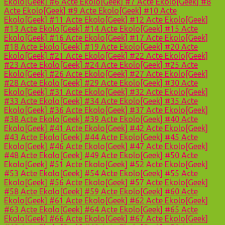
Ekolo[Geek] #6
Acte Ekolo[Geek] #7
Acte Ekolo[Geek] #8
Acte Ekolo[Geek] #9
Acte Ekolo[Geek] #10
Acte
Ekolo[Geek] #11
Acte Ekolo[Geek] #12
Acte Ekolo[Geek]
#13
Acte Ekolo[Geek] #14
Acte Ekolo[Geek] #15
Acte
Ekolo[Geek] #16
Acte Ekolo[Geek] #17
Acte Ekolo[Geek]
#18
Acte Ekolo[Geek] #19
Acte Ekolo[Geek] #20
Acte
Ekolo[Geek] #21
Acte Ekolo[Geek] #22
Acte Ekolo[Geek]
#23
Acte Ekolo[Geek] #24
Acte Ekolo[Geek] #25
Acte
Ekolo[Geek] #26
Acte Ekolo[Geek] #27
Acte Ekolo[Geek]
#28
Acte Ekolo[Geek] #29
Acte Ekolo[Geek] #30
Acte
Ekolo[Geek] #31
Acte Ekolo[Geek] #32
Acte Ekolo[Geek]
#33
Acte Ekolo[Geek] #34
Acte Ekolo[Geek] #35
Acte
Ekolo[Geek] #36
Acte Ekolo[Geek] #37
Acte Ekolo[Geek]
#38
Acte Ekolo[Geek] #39
Acte Ekolo[Geek] #40
Acte
Ekolo[Geek] #41
Acte Ekolo[Geek] #42
Acte Ekolo[Geek]
#43
Acte Ekolo[Geek] #44
Acte Ekolo[Geek] #45
Acte
Ekolo[Geek] #46
Acte Ekolo[Geek] #47
Acte Ekolo[Geek]
#48
Acte Ekolo[Geek] #49
Acte Ekolo[Geek] #50
Acte
Ekolo[Geek] #51
Acte Ekolo[Geek] #52
Acte Ekolo[Geek]
#53
Acte Ekolo[Geek] #54
Acte Ekolo[Geek] #55
Acte
Ekolo[Geek] #56
Acte Ekolo[Geek] #57
Acte Ekolo[Geek]
#58
Acte Ekolo[Geek] #59
Acte Ekolo[Geek] #60
Acte
Ekolo[Geek] #61
Acte Ekolo[Geek] #62
Acte Ekolo[Geek]
#63
Acte Ekolo[Geek] #64
Acte Ekolo[Geek] #65
Acte
Ekolo[Geek] #66
Acte Ekolo[Geek] #67
Acte Ekolo[Geek]