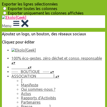
Exporter les lignes sélectionnées
Exporter toutes les colonnes
Exporter uniquement les colonnes affichées
Menu
Ajoutez un logo, un bouton, des réseaux sociaux
Cliquez pour éditer
100% éco-gestes, zéro déchet et conso. responsable
▴
▾
▴
▾
········· BOUTIQUE ·········
▴
▾
ASSOCIATION |
▴
▾
[
Manifeste
Qui sommes-nous ?
Actus
Rapports d'Activités
Partenaires
Presse ]