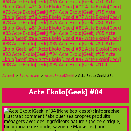
#68
Acte Ekolo[Geek] #69
Acte Ekolo[Geek] #70
Acte
Ekolo[Geek] #71
Acte Ekolo[Geek] #72
Acte Ekolo[Geek]
#73
Acte Ekolo[Geek] #74
Acte Ekolo[Geek] #75
Acte
Ekolo[Geek] #76
Acte Ekolo[Geek] #77
Acte Ekolo[Geek]
#78
Acte Ekolo[Geek] #79
Acte Ekolo[Geek] #80
Acte
Ekolo[Geek] #81
Acte Ekolo[Geek] #82
Acte Ekolo[Geek]
#83
Acte Ekolo[Geek] #84
Acte Ekolo[Geek] #85
Acte
Ekolo[Geek] #86
Acte Ekolo[Geek] #87
Acte Ekolo[Geek]
#88
Acte Ekolo[Geek] #89
Acte Ekolo[Geek] #90
Acte
Ekolo[Geek] #91
Acte Ekolo[Geek] #92
Acte Ekolo[Geek]
#93
Acte Ekolo[Geek] #94
Acte Ekolo[Geek] #95
Acte
Ekolo[Geek] #96
Acte Ekolo[Geek] #97
Acte Ekolo[Geek]
#98
Acte Ekolo[Geek] #99
Acte Ekolo[Geek] #100
Accueil
>
Éco-citoyen
>
Actes Ekolo[Geek]
> Acte Ekolo[Geek] #84
Acte Ekolo[Geek] #84