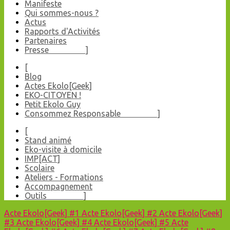
Manifeste
Qui sommes-nous ?
Actus
Rapports d'Activités
Partenaires
Presse ]
[
Blog
Actes Ekolo[Geek]
EKO-CITOYEN !
Petit Ekolo Guy
Consommez Responsable ]
[
Stand animé
Eko-visite à domicile
IMP[ACT]
Scolaire
Ateliers - Formations
Accompagnement
Outils ]
Acte Ekolo[Geek] #1
Acte Ekolo[Geek] #2
Acte Ekolo[Geek]
#3
Acte Ekolo[Geek] #4
Acte Ekolo[Geek] #5
Acte