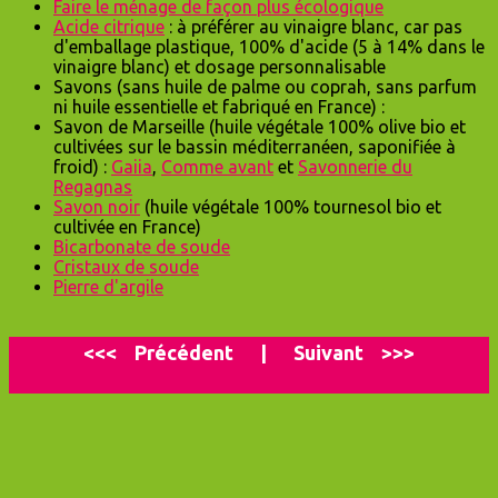
Faire le ménage de façon plus écologique
Acide citrique
: à préférer au vinaigre blanc, car pas
d'emballage plastique, 100% d'acide (5 à 14% dans le
vinaigre blanc) et dosage personnalisable
Savons (sans huile de palme ou coprah, sans parfum
ni huile essentielle et fabriqué en France) :
Savon de Marseille (huile végétale 100% olive bio et
cultivées sur le bassin méditerranéen, saponifiée à
froid) :
Gaiia
,
Comme avant
et
Savonnerie du
Regagnas
Savon noir
(huile végétale 100% tournesol bio et
cultivée en France)
Bicarbonate de soude
Cristaux de soude
Pierre d'argile
<<<
P
récédent
|
Suivant
>>>