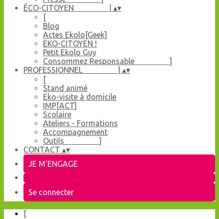
ÉCO-CITOYEN |
▴
▾
[
Blog
Actes Ekolo[Geek]
EKO-CITOYEN !
Petit Ekolo Guy
Consommez Responsable ]
PROFESSIONNEL |
▴
▾
[
Stand animé
Eko-visite à domicile
IMP[ACT]
Scolaire
Ateliers - Formations
Accompagnement
Outils ]
CONTACT
▴
▾
JE M'ENGAGE
Se connecter
[