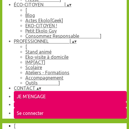
ÉCO-CITOYEN |
▴
▾
[
Blog
Actes Ekolo[Geek]
EKO-CITOYEN !
Petit Ekolo Guy
Consommez Responsable ]
PROFESSIONNEL |
▴
▾
[
Stand animé
Eko-visite à domicile
IMP[ACT]
Scolaire
Ateliers - Formations
Accompagnement
Outils ]
CONTACT
▴
▾
JE M'ENGAGE
Se connecter
[