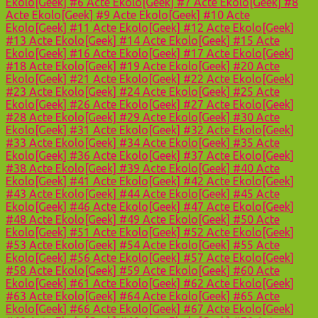
Ekolo[Geek] #6
Acte Ekolo[Geek] #7
Acte Ekolo[Geek] #8
Acte Ekolo[Geek] #9
Acte Ekolo[Geek] #10
Acte
Ekolo[Geek] #11
Acte Ekolo[Geek] #12
Acte Ekolo[Geek]
#13
Acte Ekolo[Geek] #14
Acte Ekolo[Geek] #15
Acte
Ekolo[Geek] #16
Acte Ekolo[Geek] #17
Acte Ekolo[Geek]
#18
Acte Ekolo[Geek] #19
Acte Ekolo[Geek] #20
Acte
Ekolo[Geek] #21
Acte Ekolo[Geek] #22
Acte Ekolo[Geek]
#23
Acte Ekolo[Geek] #24
Acte Ekolo[Geek] #25
Acte
Ekolo[Geek] #26
Acte Ekolo[Geek] #27
Acte Ekolo[Geek]
#28
Acte Ekolo[Geek] #29
Acte Ekolo[Geek] #30
Acte
Ekolo[Geek] #31
Acte Ekolo[Geek] #32
Acte Ekolo[Geek]
#33
Acte Ekolo[Geek] #34
Acte Ekolo[Geek] #35
Acte
Ekolo[Geek] #36
Acte Ekolo[Geek] #37
Acte Ekolo[Geek]
#38
Acte Ekolo[Geek] #39
Acte Ekolo[Geek] #40
Acte
Ekolo[Geek] #41
Acte Ekolo[Geek] #42
Acte Ekolo[Geek]
#43
Acte Ekolo[Geek] #44
Acte Ekolo[Geek] #45
Acte
Ekolo[Geek] #46
Acte Ekolo[Geek] #47
Acte Ekolo[Geek]
#48
Acte Ekolo[Geek] #49
Acte Ekolo[Geek] #50
Acte
Ekolo[Geek] #51
Acte Ekolo[Geek] #52
Acte Ekolo[Geek]
#53
Acte Ekolo[Geek] #54
Acte Ekolo[Geek] #55
Acte
Ekolo[Geek] #56
Acte Ekolo[Geek] #57
Acte Ekolo[Geek]
#58
Acte Ekolo[Geek] #59
Acte Ekolo[Geek] #60
Acte
Ekolo[Geek] #61
Acte Ekolo[Geek] #62
Acte Ekolo[Geek]
#63
Acte Ekolo[Geek] #64
Acte Ekolo[Geek] #65
Acte
Ekolo[Geek] #66
Acte Ekolo[Geek] #67
Acte Ekolo[Geek]