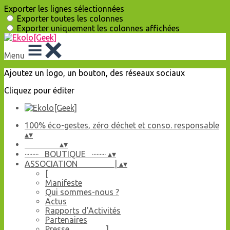
Exporter les lignes sélectionnées
Exporter toutes les colonnes
Exporter uniquement les colonnes affichées
Menu
Ajoutez un logo, un bouton, des réseaux sociaux
Cliquez pour éditer
100% éco-gestes, zéro déchet et conso. responsable
▴
▾
▴
▾
········· BOUTIQUE ·········
▴
▾
ASSOCIATION |
▴
▾
[
Manifeste
Qui sommes-nous ?
Actus
Rapports d'Activités
Partenaires
Presse ]