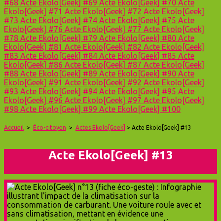
#68
Acte Ekolo[Geek] #69
Acte Ekolo[Geek] #70
Acte
Ekolo[Geek] #71
Acte Ekolo[Geek] #72
Acte Ekolo[Geek]
#73
Acte Ekolo[Geek] #74
Acte Ekolo[Geek] #75
Acte
Ekolo[Geek] #76
Acte Ekolo[Geek] #77
Acte Ekolo[Geek]
#78
Acte Ekolo[Geek] #79
Acte Ekolo[Geek] #80
Acte
Ekolo[Geek] #81
Acte Ekolo[Geek] #82
Acte Ekolo[Geek]
#83
Acte Ekolo[Geek] #84
Acte Ekolo[Geek] #85
Acte
Ekolo[Geek] #86
Acte Ekolo[Geek] #87
Acte Ekolo[Geek]
#88
Acte Ekolo[Geek] #89
Acte Ekolo[Geek] #90
Acte
Ekolo[Geek] #91
Acte Ekolo[Geek] #92
Acte Ekolo[Geek]
#93
Acte Ekolo[Geek] #94
Acte Ekolo[Geek] #95
Acte
Ekolo[Geek] #96
Acte Ekolo[Geek] #97
Acte Ekolo[Geek]
#98
Acte Ekolo[Geek] #99
Acte Ekolo[Geek] #100
Accueil
>
Éco-citoyen
>
Actes Ekolo[Geek]
> Acte Ekolo[Geek] #13
Acte Ekolo[Geek] #13