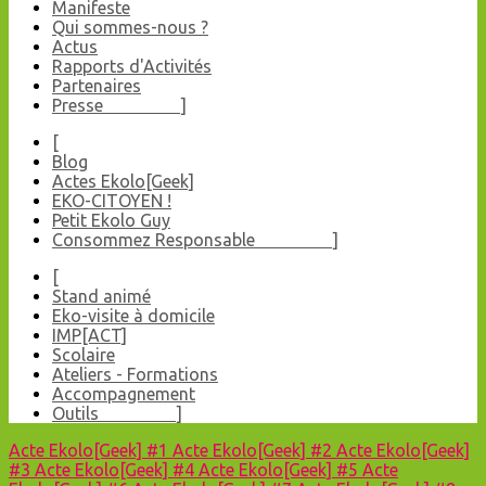
Manifeste
Qui sommes-nous ?
Actus
Rapports d'Activités
Partenaires
Presse ]
[
Blog
Actes Ekolo[Geek]
EKO-CITOYEN !
Petit Ekolo Guy
Consommez Responsable ]
[
Stand animé
Eko-visite à domicile
IMP[ACT]
Scolaire
Ateliers - Formations
Accompagnement
Outils ]
Acte Ekolo[Geek] #1
Acte Ekolo[Geek] #2
Acte Ekolo[Geek]
#3
Acte Ekolo[Geek] #4
Acte Ekolo[Geek] #5
Acte