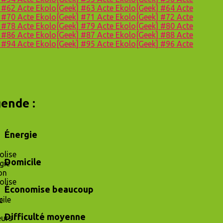
] #62
Acte Ekolo[Geek] #63
Acte Ekolo[Geek] #64
Acte
] #70
Acte Ekolo[Geek] #71
Acte Ekolo[Geek] #72
Acte
] #78
Acte Ekolo[Geek] #79
Acte Ekolo[Geek] #80
Acte
] #86
Acte Ekolo[Geek] #87
Acte Ekolo[Geek] #88
Acte
] #94
Acte Ekolo[Geek] #95
Acte Ekolo[Geek] #96
Acte
ende :
Énergie
Domicile
Économise beaucoup
Difficulté moyenne