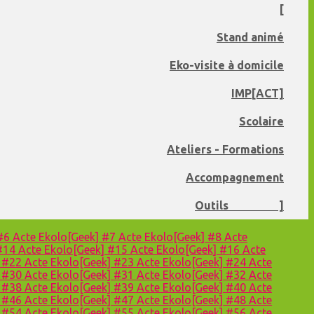
[
Stand animé
Eko-visite à domicile
IMP[ACT]
Scolaire
Ateliers - Formations
Accompagnement
Outils ]
 #6
Acte Ekolo[Geek] #7
Acte Ekolo[Geek] #8
Acte
 #14
Acte Ekolo[Geek] #15
Acte Ekolo[Geek] #16
Acte
] #22
Acte Ekolo[Geek] #23
Acte Ekolo[Geek] #24
Acte
] #30
Acte Ekolo[Geek] #31
Acte Ekolo[Geek] #32
Acte
] #38
Acte Ekolo[Geek] #39
Acte Ekolo[Geek] #40
Acte
] #46
Acte Ekolo[Geek] #47
Acte Ekolo[Geek] #48
Acte
] #54
Acte Ekolo[Geek] #55
Acte Ekolo[Geek] #56
Acte