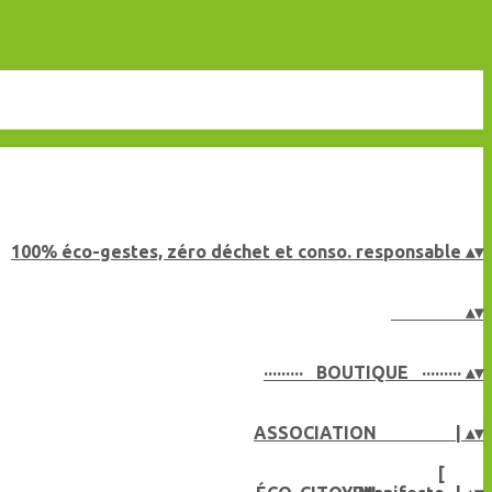
100% éco-gestes, zéro déchet et conso. responsable
▴
▾
▴
▾
········· BOUTIQUE ·········
▴
▾
ASSOCIATION |
▴
▾
[