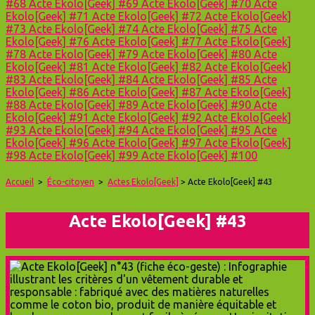
#68
Acte Ekolo[Geek] #69
Acte Ekolo[Geek] #70
Acte
Ekolo[Geek] #71
Acte Ekolo[Geek] #72
Acte Ekolo[Geek]
#73
Acte Ekolo[Geek] #74
Acte Ekolo[Geek] #75
Acte
Ekolo[Geek] #76
Acte Ekolo[Geek] #77
Acte Ekolo[Geek]
#78
Acte Ekolo[Geek] #79
Acte Ekolo[Geek] #80
Acte
Ekolo[Geek] #81
Acte Ekolo[Geek] #82
Acte Ekolo[Geek]
#83
Acte Ekolo[Geek] #84
Acte Ekolo[Geek] #85
Acte
Ekolo[Geek] #86
Acte Ekolo[Geek] #87
Acte Ekolo[Geek]
#88
Acte Ekolo[Geek] #89
Acte Ekolo[Geek] #90
Acte
Ekolo[Geek] #91
Acte Ekolo[Geek] #92
Acte Ekolo[Geek]
#93
Acte Ekolo[Geek] #94
Acte Ekolo[Geek] #95
Acte
Ekolo[Geek] #96
Acte Ekolo[Geek] #97
Acte Ekolo[Geek]
#98
Acte Ekolo[Geek] #99
Acte Ekolo[Geek] #100
Accueil
>
Éco-citoyen
>
Actes Ekolo[Geek]
> Acte Ekolo[Geek] #43
Acte Ekolo[Geek] #43