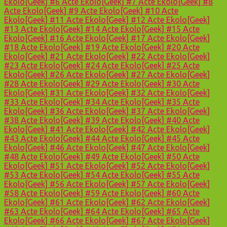
Ekolo[Geek] #6
Acte Ekolo[Geek] #7
Acte Ekolo[Geek] #8
Acte Ekolo[Geek] #9
Acte Ekolo[Geek] #10
Acte
Ekolo[Geek] #11
Acte Ekolo[Geek] #12
Acte Ekolo[Geek]
#13
Acte Ekolo[Geek] #14
Acte Ekolo[Geek] #15
Acte
Ekolo[Geek] #16
Acte Ekolo[Geek] #17
Acte Ekolo[Geek]
#18
Acte Ekolo[Geek] #19
Acte Ekolo[Geek] #20
Acte
Ekolo[Geek] #21
Acte Ekolo[Geek] #22
Acte Ekolo[Geek]
#23
Acte Ekolo[Geek] #24
Acte Ekolo[Geek] #25
Acte
Ekolo[Geek] #26
Acte Ekolo[Geek] #27
Acte Ekolo[Geek]
#28
Acte Ekolo[Geek] #29
Acte Ekolo[Geek] #30
Acte
Ekolo[Geek] #31
Acte Ekolo[Geek] #32
Acte Ekolo[Geek]
#33
Acte Ekolo[Geek] #34
Acte Ekolo[Geek] #35
Acte
Ekolo[Geek] #36
Acte Ekolo[Geek] #37
Acte Ekolo[Geek]
#38
Acte Ekolo[Geek] #39
Acte Ekolo[Geek] #40
Acte
Ekolo[Geek] #41
Acte Ekolo[Geek] #42
Acte Ekolo[Geek]
#43
Acte Ekolo[Geek] #44
Acte Ekolo[Geek] #45
Acte
Ekolo[Geek] #46
Acte Ekolo[Geek] #47
Acte Ekolo[Geek]
#48
Acte Ekolo[Geek] #49
Acte Ekolo[Geek] #50
Acte
Ekolo[Geek] #51
Acte Ekolo[Geek] #52
Acte Ekolo[Geek]
#53
Acte Ekolo[Geek] #54
Acte Ekolo[Geek] #55
Acte
Ekolo[Geek] #56
Acte Ekolo[Geek] #57
Acte Ekolo[Geek]
#58
Acte Ekolo[Geek] #59
Acte Ekolo[Geek] #60
Acte
Ekolo[Geek] #61
Acte Ekolo[Geek] #62
Acte Ekolo[Geek]
#63
Acte Ekolo[Geek] #64
Acte Ekolo[Geek] #65
Acte
Ekolo[Geek] #66
Acte Ekolo[Geek] #67
Acte Ekolo[Geek]