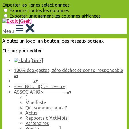
Exporter les lignes sélectionnées
Exporter toutes les colonnes
Exporter uniquement les colonnes affichées
Menu
Ajoutez un logo, un bouton, des réseaux sociaux
Cliquez pour éditer
100% éco-gestes, zéro déchet et conso. responsable
▴
▾
▴
▾
········· BOUTIQUE ·········
▴
▾
ASSOCIATION |
▴
▾
[
Manifeste
Qui sommes-nous ?
Actus
Rapports d'Activités
Partenaires
Presse ]