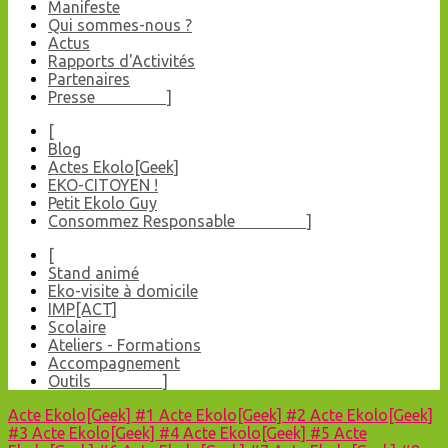
Manifeste
Qui sommes-nous ?
Actus
Rapports d'Activités
Partenaires
Presse ]
[
Blog
Actes Ekolo[Geek]
EKO-CITOYEN !
Petit Ekolo Guy
Consommez Responsable ]
[
Stand animé
Eko-visite à domicile
IMP[ACT]
Scolaire
Ateliers - Formations
Accompagnement
Outils ]
Acte Ekolo[Geek] #1
Acte Ekolo[Geek] #2
Acte Ekolo[Geek]
#3
Acte Ekolo[Geek] #4
Acte Ekolo[Geek] #5
Acte