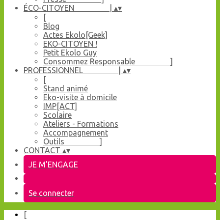
ÉCO-CITOYEN |
▴
▾
[
Blog
Actes Ekolo[Geek]
EKO-CITOYEN !
Petit Ekolo Guy
Consommez Responsable ]
PROFESSIONNEL |
▴
▾
[
Stand animé
Eko-visite à domicile
IMP[ACT]
Scolaire
Ateliers - Formations
Accompagnement
Outils ]
CONTACT
▴
▾
JE M'ENGAGE
Se connecter
[