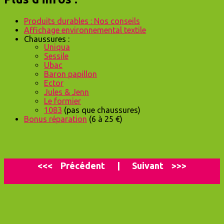
Produits durables : Nos conseils
Affichage environnemental textile
Chaussures :
Uniqua
Sessile
Ubac
Baron papillon
Ector
Jules & Jenn
Le formier
1083
(pas que chaussures)
Bonus réparation
(6 à 25 €)
<<<
P
récédent
|
Suivant
>>>