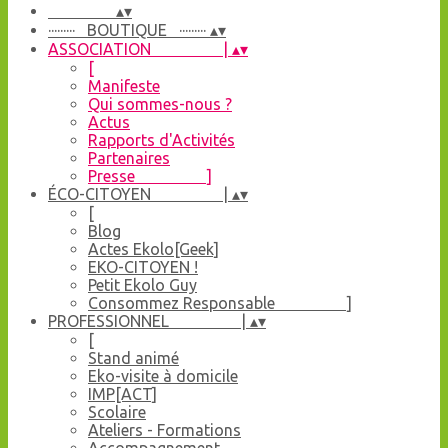
▴
▾
········· BOUTIQUE ·········
▴
▾
ASSOCIATION |
▴
▾
[
Manifeste
Qui sommes-nous ?
Actus
Rapports d'Activités
Partenaires
Presse ]
ÉCO-CITOYEN |
▴
▾
[
Blog
Actes Ekolo[Geek]
EKO-CITOYEN !
Petit Ekolo Guy
Consommez Responsable ]
PROFESSIONNEL |
▴
▾
[
Stand animé
Eko-visite à domicile
IMP[ACT]
Scolaire
Ateliers - Formations