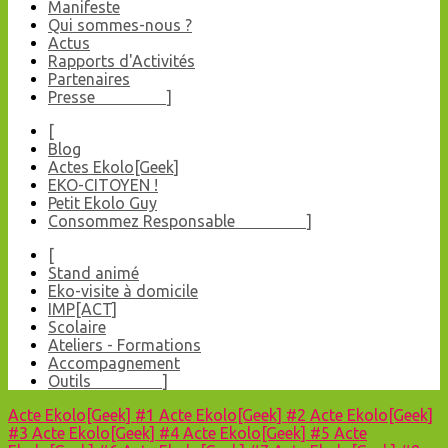
Manifeste
Qui sommes-nous ?
Actus
Rapports d'Activités
Partenaires
Presse ]
[
Blog
Actes Ekolo[Geek]
EKO-CITOYEN !
Petit Ekolo Guy
Consommez Responsable ]
[
Stand animé
Eko-visite à domicile
IMP[ACT]
Scolaire
Ateliers - Formations
Accompagnement
Outils ]
Acte Ekolo[Geek] #1
Acte Ekolo[Geek] #2
Acte Ekolo[Geek]
#3
Acte Ekolo[Geek] #4
Acte Ekolo[Geek] #5
Acte