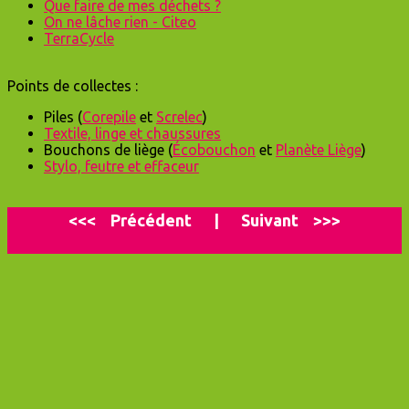
Que faire de mes déchets ?
On ne lâche rien - Citeo
TerraCycle
Points de collectes :
Piles (
Corepile
et
Screlec
)
Textile, linge et chaussures
Bouchons de liège (
Écobouchon
et
P
lanète Liège
)
Stylo, feutre et effaceur
<<<
P
récédent
|
Suivant
>>>