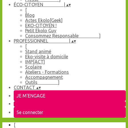
ÉCO-CITOYEN |
▴
▾
[
Blog
Actes Ekolo[Geek]
EKO-CITOYEN !
Petit Ekolo Guy
Consommez Responsable ]
PROFESSIONNEL |
▴
▾
[
Stand animé
Eko-visite à domicile
IMP[ACT]
Scolaire
Ateliers - Formations
Accompagnement
Outils ]
CONTACT
▴
▾
JE M'ENGAGE
Se connecter
[