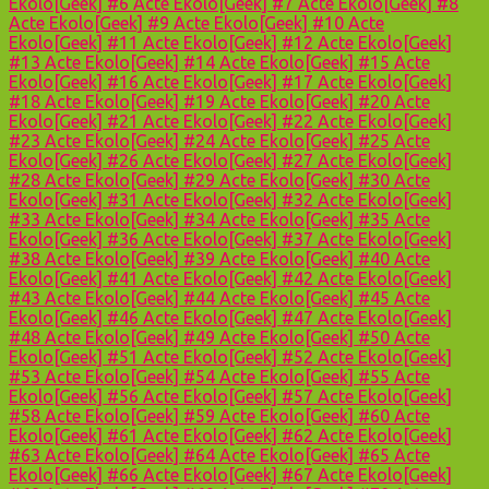
Ekolo[Geek] #6
Acte Ekolo[Geek] #7
Acte Ekolo[Geek] #8
Acte Ekolo[Geek] #9
Acte Ekolo[Geek] #10
Acte
Ekolo[Geek] #11
Acte Ekolo[Geek] #12
Acte Ekolo[Geek]
#13
Acte Ekolo[Geek] #14
Acte Ekolo[Geek] #15
Acte
Ekolo[Geek] #16
Acte Ekolo[Geek] #17
Acte Ekolo[Geek]
#18
Acte Ekolo[Geek] #19
Acte Ekolo[Geek] #20
Acte
Ekolo[Geek] #21
Acte Ekolo[Geek] #22
Acte Ekolo[Geek]
#23
Acte Ekolo[Geek] #24
Acte Ekolo[Geek] #25
Acte
Ekolo[Geek] #26
Acte Ekolo[Geek] #27
Acte Ekolo[Geek]
#28
Acte Ekolo[Geek] #29
Acte Ekolo[Geek] #30
Acte
Ekolo[Geek] #31
Acte Ekolo[Geek] #32
Acte Ekolo[Geek]
#33
Acte Ekolo[Geek] #34
Acte Ekolo[Geek] #35
Acte
Ekolo[Geek] #36
Acte Ekolo[Geek] #37
Acte Ekolo[Geek]
#38
Acte Ekolo[Geek] #39
Acte Ekolo[Geek] #40
Acte
Ekolo[Geek] #41
Acte Ekolo[Geek] #42
Acte Ekolo[Geek]
#43
Acte Ekolo[Geek] #44
Acte Ekolo[Geek] #45
Acte
Ekolo[Geek] #46
Acte Ekolo[Geek] #47
Acte Ekolo[Geek]
#48
Acte Ekolo[Geek] #49
Acte Ekolo[Geek] #50
Acte
Ekolo[Geek] #51
Acte Ekolo[Geek] #52
Acte Ekolo[Geek]
#53
Acte Ekolo[Geek] #54
Acte Ekolo[Geek] #55
Acte
Ekolo[Geek] #56
Acte Ekolo[Geek] #57
Acte Ekolo[Geek]
#58
Acte Ekolo[Geek] #59
Acte Ekolo[Geek] #60
Acte
Ekolo[Geek] #61
Acte Ekolo[Geek] #62
Acte Ekolo[Geek]
#63
Acte Ekolo[Geek] #64
Acte Ekolo[Geek] #65
Acte
Ekolo[Geek] #66
Acte Ekolo[Geek] #67
Acte Ekolo[Geek]