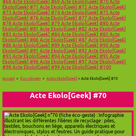
#68
Acte Ekolo[Geek] #69
Acte Ekolo[Geek] #70
Acte
Ekolo[Geek] #71
Acte Ekolo[Geek] #72
Acte Ekolo[Geek]
#73
Acte Ekolo[Geek] #74
Acte Ekolo[Geek] #75
Acte
Ekolo[Geek] #76
Acte Ekolo[Geek] #77
Acte Ekolo[Geek]
#78
Acte Ekolo[Geek] #79
Acte Ekolo[Geek] #80
Acte
Ekolo[Geek] #81
Acte Ekolo[Geek] #82
Acte Ekolo[Geek]
#83
Acte Ekolo[Geek] #84
Acte Ekolo[Geek] #85
Acte
Ekolo[Geek] #86
Acte Ekolo[Geek] #87
Acte Ekolo[Geek]
#88
Acte Ekolo[Geek] #89
Acte Ekolo[Geek] #90
Acte
Ekolo[Geek] #91
Acte Ekolo[Geek] #92
Acte Ekolo[Geek]
#93
Acte Ekolo[Geek] #94
Acte Ekolo[Geek] #95
Acte
Ekolo[Geek] #96
Acte Ekolo[Geek] #97
Acte Ekolo[Geek]
#98
Acte Ekolo[Geek] #99
Acte Ekolo[Geek] #100
Accueil
>
Éco-citoyen
>
Actes Ekolo[Geek]
> Acte Ekolo[Geek] #70
Acte Ekolo[Geek] #70