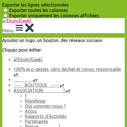
Exporter les lignes sélectionnées
Exporter toutes les colonnes
Exporter uniquement les colonnes affichées
Menu
Ajoutez un logo, un bouton, des réseaux sociaux
Cliquez pour éditer
100% éco-gestes, zéro déchet et conso. responsable
▴
▾
▴
▾
········· BOUTIQUE ·········
▴
▾
ASSOCIATION |
▴
▾
[
Manifeste
Qui sommes-nous ?
Actus
Rapports d'Activités
Partenaires
Presse ]