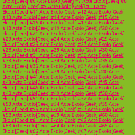
Ekolo[Geek] #6
Acte Ekolo[Geek] #7
Acte Ekolo[Geek] #8
Acte Ekolo[Geek] #9
Acte Ekolo[Geek] #10
Acte
Ekolo[Geek] #11
Acte Ekolo[Geek] #12
Acte Ekolo[Geek]
#13
Acte Ekolo[Geek] #14
Acte Ekolo[Geek] #15
Acte
Ekolo[Geek] #16
Acte Ekolo[Geek] #17
Acte Ekolo[Geek]
#18
Acte Ekolo[Geek] #19
Acte Ekolo[Geek] #20
Acte
Ekolo[Geek] #21
Acte Ekolo[Geek] #22
Acte Ekolo[Geek]
#23
Acte Ekolo[Geek] #24
Acte Ekolo[Geek] #25
Acte
Ekolo[Geek] #26
Acte Ekolo[Geek] #27
Acte Ekolo[Geek]
#28
Acte Ekolo[Geek] #29
Acte Ekolo[Geek] #30
Acte
Ekolo[Geek] #31
Acte Ekolo[Geek] #32
Acte Ekolo[Geek]
#33
Acte Ekolo[Geek] #34
Acte Ekolo[Geek] #35
Acte
Ekolo[Geek] #36
Acte Ekolo[Geek] #37
Acte Ekolo[Geek]
#38
Acte Ekolo[Geek] #39
Acte Ekolo[Geek] #40
Acte
Ekolo[Geek] #41
Acte Ekolo[Geek] #42
Acte Ekolo[Geek]
#43
Acte Ekolo[Geek] #44
Acte Ekolo[Geek] #45
Acte
Ekolo[Geek] #46
Acte Ekolo[Geek] #47
Acte Ekolo[Geek]
#48
Acte Ekolo[Geek] #49
Acte Ekolo[Geek] #50
Acte
Ekolo[Geek] #51
Acte Ekolo[Geek] #52
Acte Ekolo[Geek]
#53
Acte Ekolo[Geek] #54
Acte Ekolo[Geek] #55
Acte
Ekolo[Geek] #56
Acte Ekolo[Geek] #57
Acte Ekolo[Geek]
#58
Acte Ekolo[Geek] #59
Acte Ekolo[Geek] #60
Acte
Ekolo[Geek] #61
Acte Ekolo[Geek] #62
Acte Ekolo[Geek]
#63
Acte Ekolo[Geek] #64
Acte Ekolo[Geek] #65
Acte
Ekolo[Geek] #66
Acte Ekolo[Geek] #67
Acte Ekolo[Geek]