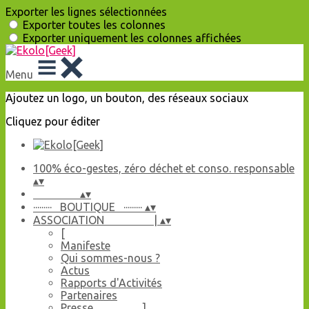
Exporter les lignes sélectionnées
Exporter toutes les colonnes
Exporter uniquement les colonnes affichées
Menu
Ajoutez un logo, un bouton, des réseaux sociaux
Cliquez pour éditer
100% éco-gestes, zéro déchet et conso. responsable
▴
▾
▴
▾
········· BOUTIQUE ·········
▴
▾
ASSOCIATION |
▴
▾
[
Manifeste
Qui sommes-nous ?
Actus
Rapports d'Activités
Partenaires
Presse ]