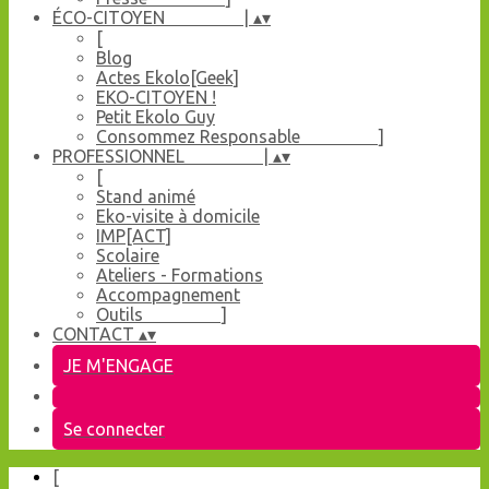
ÉCO-CITOYEN |
▴
▾
[
Blog
Actes Ekolo[Geek]
EKO-CITOYEN !
Petit Ekolo Guy
Consommez Responsable ]
PROFESSIONNEL |
▴
▾
[
Stand animé
Eko-visite à domicile
IMP[ACT]
Scolaire
Ateliers - Formations
Accompagnement
Outils ]
CONTACT
▴
▾
JE M'ENGAGE
Se connecter
[