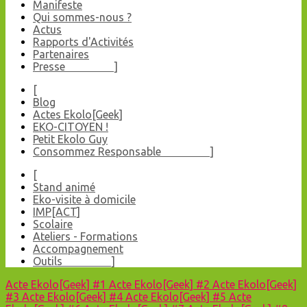
Manifeste
Qui sommes-nous ?
Actus
Rapports d'Activités
Partenaires
Presse ]
[
Blog
Actes Ekolo[Geek]
EKO-CITOYEN !
Petit Ekolo Guy
Consommez Responsable ]
[
Stand animé
Eko-visite à domicile
IMP[ACT]
Scolaire
Ateliers - Formations
Accompagnement
Outils ]
Acte Ekolo[Geek] #1
Acte Ekolo[Geek] #2
Acte Ekolo[Geek]
#3
Acte Ekolo[Geek] #4
Acte Ekolo[Geek] #5
Acte