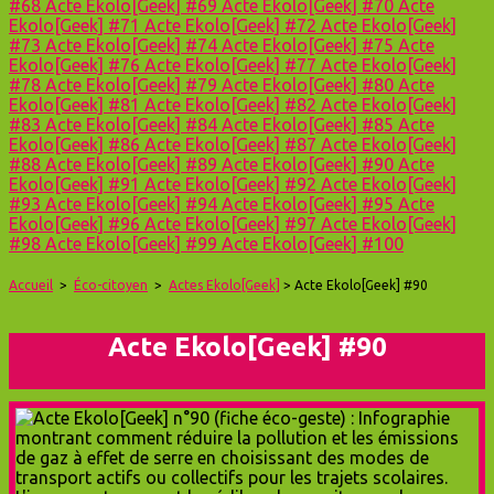
#68
Acte Ekolo[Geek] #69
Acte Ekolo[Geek] #70
Acte
Ekolo[Geek] #71
Acte Ekolo[Geek] #72
Acte Ekolo[Geek]
#73
Acte Ekolo[Geek] #74
Acte Ekolo[Geek] #75
Acte
Ekolo[Geek] #76
Acte Ekolo[Geek] #77
Acte Ekolo[Geek]
#78
Acte Ekolo[Geek] #79
Acte Ekolo[Geek] #80
Acte
Ekolo[Geek] #81
Acte Ekolo[Geek] #82
Acte Ekolo[Geek]
#83
Acte Ekolo[Geek] #84
Acte Ekolo[Geek] #85
Acte
Ekolo[Geek] #86
Acte Ekolo[Geek] #87
Acte Ekolo[Geek]
#88
Acte Ekolo[Geek] #89
Acte Ekolo[Geek] #90
Acte
Ekolo[Geek] #91
Acte Ekolo[Geek] #92
Acte Ekolo[Geek]
#93
Acte Ekolo[Geek] #94
Acte Ekolo[Geek] #95
Acte
Ekolo[Geek] #96
Acte Ekolo[Geek] #97
Acte Ekolo[Geek]
#98
Acte Ekolo[Geek] #99
Acte Ekolo[Geek] #100
Accueil
>
Éco-citoyen
>
Actes Ekolo[Geek]
> Acte Ekolo[Geek] #90
Acte Ekolo[Geek] #90