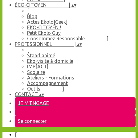
ÉCO-CITOYEN |
▴
▾
[
Blog
Actes Ekolo[Geek]
EKO-CITOYEN !
Petit Ekolo Guy
Consommez Responsable ]
PROFESSIONNEL |
▴
▾
[
Stand animé
Eko-visite à domicile
IMP[ACT]
Scolaire
Ateliers - Formations
Accompagnement
Outils ]
CONTACT
▴
▾
JE M'ENGAGE
Se connecter
[