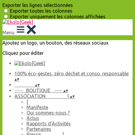
Exporter les lignes sélectionnées
Exporter toutes les colonnes
Exporter uniquement les colonnes affichées
Menu
Ajoutez un logo, un bouton, des réseaux sociaux
Cliquez pour éditer
100% éco-gestes, zéro déchet et conso. responsable
▴
▾
▴
▾
········· BOUTIQUE ·········
▴
▾
ASSOCIATION |
▴
▾
[
Manifeste
Qui sommes-nous ?
Actus
Rapports d'Activités
Partenaires
Presse ]