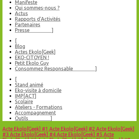
Manifeste
Qui sommes-nous ?
Actus
Rapports d'Activités
Partenaires
Presse ]
[
Blog
Actes Ekolo[Geek]
EKO-CITOYEN !
Petit Ekolo Guy
Consommez Responsable ]
[
Stand animé
Eko-visite à domicile
IMP[ACT]
Scolaire
Ateliers - Formations
Accompagnement
Outils ]
Acte Ekolo[Geek] #1
Acte Ekolo[Geek] #2
Acte Ekolo[Geek]
#3
Acte Ekolo[Geek] #4
Acte Ekolo[Geek] #5
Acte