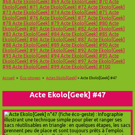
#68
Acte Ekolo[Geek] #69
Acte Ekolo[Geek] #70
Acte
Ekolo[Geek] #71
Acte Ekolo[Geek] #72
Acte Ekolo[Geek]
#73
Acte Ekolo[Geek] #74
Acte Ekolo[Geek] #75
Acte
Ekolo[Geek] #76
Acte Ekolo[Geek] #77
Acte Ekolo[Geek]
#78
Acte Ekolo[Geek] #79
Acte Ekolo[Geek] #80
Acte
Ekolo[Geek] #81
Acte Ekolo[Geek] #82
Acte Ekolo[Geek]
#83
Acte Ekolo[Geek] #84
Acte Ekolo[Geek] #85
Acte
Ekolo[Geek] #86
Acte Ekolo[Geek] #87
Acte Ekolo[Geek]
#88
Acte Ekolo[Geek] #89
Acte Ekolo[Geek] #90
Acte
Ekolo[Geek] #91
Acte Ekolo[Geek] #92
Acte Ekolo[Geek]
#93
Acte Ekolo[Geek] #94
Acte Ekolo[Geek] #95
Acte
Ekolo[Geek] #96
Acte Ekolo[Geek] #97
Acte Ekolo[Geek]
#98
Acte Ekolo[Geek] #99
Acte Ekolo[Geek] #100
Accueil
>
Éco-citoyen
>
Actes Ekolo[Geek]
> Acte Ekolo[Geek] #47
Acte Ekolo[Geek] #47