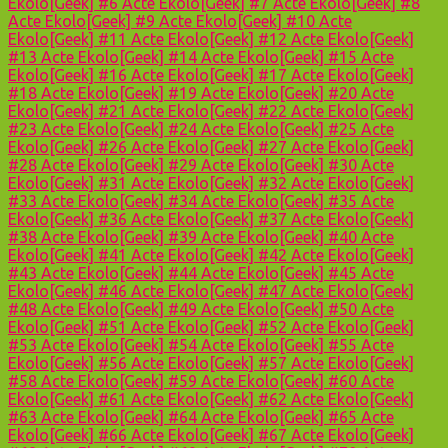
Ekolo[Geek] #6
Acte Ekolo[Geek] #7
Acte Ekolo[Geek] #8
Acte Ekolo[Geek] #9
Acte Ekolo[Geek] #10
Acte
Ekolo[Geek] #11
Acte Ekolo[Geek] #12
Acte Ekolo[Geek]
#13
Acte Ekolo[Geek] #14
Acte Ekolo[Geek] #15
Acte
Ekolo[Geek] #16
Acte Ekolo[Geek] #17
Acte Ekolo[Geek]
#18
Acte Ekolo[Geek] #19
Acte Ekolo[Geek] #20
Acte
Ekolo[Geek] #21
Acte Ekolo[Geek] #22
Acte Ekolo[Geek]
#23
Acte Ekolo[Geek] #24
Acte Ekolo[Geek] #25
Acte
Ekolo[Geek] #26
Acte Ekolo[Geek] #27
Acte Ekolo[Geek]
#28
Acte Ekolo[Geek] #29
Acte Ekolo[Geek] #30
Acte
Ekolo[Geek] #31
Acte Ekolo[Geek] #32
Acte Ekolo[Geek]
#33
Acte Ekolo[Geek] #34
Acte Ekolo[Geek] #35
Acte
Ekolo[Geek] #36
Acte Ekolo[Geek] #37
Acte Ekolo[Geek]
#38
Acte Ekolo[Geek] #39
Acte Ekolo[Geek] #40
Acte
Ekolo[Geek] #41
Acte Ekolo[Geek] #42
Acte Ekolo[Geek]
#43
Acte Ekolo[Geek] #44
Acte Ekolo[Geek] #45
Acte
Ekolo[Geek] #46
Acte Ekolo[Geek] #47
Acte Ekolo[Geek]
#48
Acte Ekolo[Geek] #49
Acte Ekolo[Geek] #50
Acte
Ekolo[Geek] #51
Acte Ekolo[Geek] #52
Acte Ekolo[Geek]
#53
Acte Ekolo[Geek] #54
Acte Ekolo[Geek] #55
Acte
Ekolo[Geek] #56
Acte Ekolo[Geek] #57
Acte Ekolo[Geek]
#58
Acte Ekolo[Geek] #59
Acte Ekolo[Geek] #60
Acte
Ekolo[Geek] #61
Acte Ekolo[Geek] #62
Acte Ekolo[Geek]
#63
Acte Ekolo[Geek] #64
Acte Ekolo[Geek] #65
Acte
Ekolo[Geek] #66
Acte Ekolo[Geek] #67
Acte Ekolo[Geek]