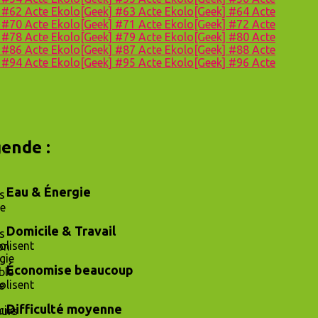
] #62
Acte Ekolo[Geek] #63
Acte Ekolo[Geek] #64
Acte
] #70
Acte Ekolo[Geek] #71
Acte Ekolo[Geek] #72
Acte
] #78
Acte Ekolo[Geek] #79
Acte Ekolo[Geek] #80
Acte
] #86
Acte Ekolo[Geek] #87
Acte Ekolo[Geek] #88
Acte
] #94
Acte Ekolo[Geek] #95
Acte Ekolo[Geek] #96
Acte
ende :
Eau & Énergie
Domicile & Travail
Économise beaucoup
Difficulté moyenne