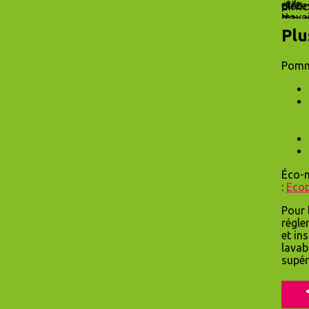
Plu
Pomm
Éco-m
:
Ecop
Pour 
régle
et in
lavab
supér