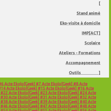
[
Stand animé
Eko-visite à domicile
IMP[ACT]
Scolaire
Ateliers - Formations
Accompagnement
Outils ]
 #6
Acte Ekolo[Geek] #7
Acte Ekolo[Geek] #8
Acte
 #14
Acte Ekolo[Geek] #15
Acte Ekolo[Geek] #16
Acte
] #22
Acte Ekolo[Geek] #23
Acte Ekolo[Geek] #24
Acte
] #30
Acte Ekolo[Geek] #31
Acte Ekolo[Geek] #32
Acte
] #38
Acte Ekolo[Geek] #39
Acte Ekolo[Geek] #40
Acte
] #46
Acte Ekolo[Geek] #47
Acte Ekolo[Geek] #48
Acte
] #54
Acte Ekolo[Geek] #55
Acte Ekolo[Geek] #56
Acte