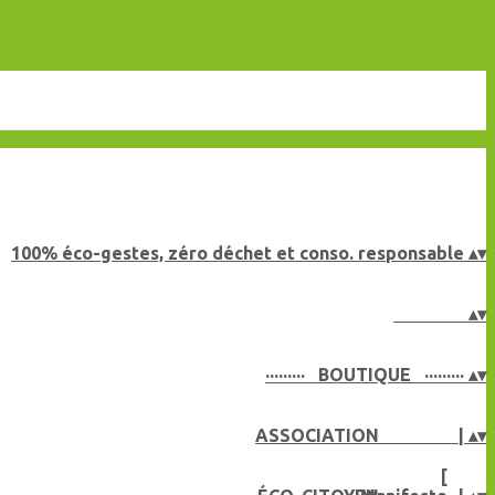
100% éco-gestes, zéro déchet et conso. responsable
▴
▾
▴
▾
········· BOUTIQUE ·········
▴
▾
ASSOCIATION |
▴
▾
[