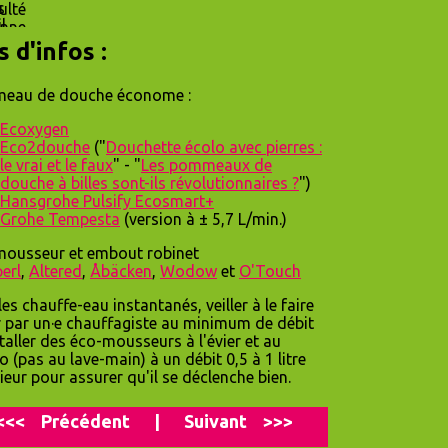
s d'infos :
eau de douche économe :
Ecoxygen
Eco2douche
("
Douchette écolo avec pierres :
le vrai et le faux
" - "
Les pommeaux de
douche à billes sont-ils révolutionnaires ?
")
Hansgrohe Pulsify Ecosmart+
Grohe Tempesta
(version à ± 5,7 L/min.)
ousseur et embout robinet
erl
,
Altered
,
Åbäcken
,
Wodow
et
O'Touch
les chauffe-eau instantanés, veiller à le faire
r par un·e chauffagiste au minimum de débit
staller des éco-mousseurs à l'évier et au
o (pas au lave-main) à un débit 0,5 à 1 litre
ieur pour assurer qu'il se déclenche bien.
<<<
P
récédent
|
Suivant
>>>