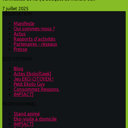
7 juillet 2025
ASSOCIATION
Manifeste
Qui sommes-nous ?
Actus
Rapports d'activités
Partenaires - réseaux
Presse
ÉCO-CITOYEN
Blog
Actes Ekolo[Geek]
Jeu EKO-CITOYEN !
Petit Ekolo Guy
Consommez Respons.
IMP[ACT]
PROFESSIONNEL
Stand animé
Eko-visite à domicile
IMP[ACT]