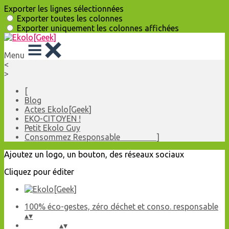
Exporter les lignes sélectionnées
Exporter toutes les colonnes
Exporter uniquement les colonnes affichées
Menu
<
>
[
Blog
Actes Ekolo[Geek]
EKO-CITOYEN !
Petit Ekolo Guy
Consommez Responsable ]
Ajoutez un logo, un bouton, des réseaux sociaux
Cliquez pour éditer
100% éco-gestes, zéro déchet et conso. responsable
▴
▾
▴
▾