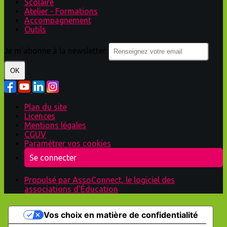
Scolaire
Atelier - Formations
Accompagnement
Outils
Je m'abonne à la newsletter
OK
Plan du site
Licences
Mentions légales
CGUV
Paramétrer vos cookies
Se connecter
Propulsé par AssoConnect, le logiciel des
associations d'Éducation
Vos choix en matière de confidentialité