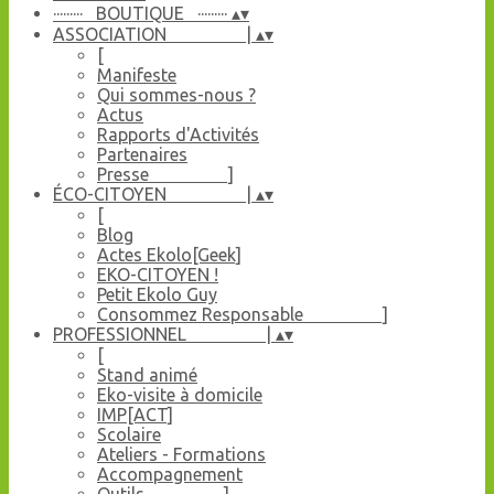
········· BOUTIQUE ·········
▴
▾
ASSOCIATION |
▴
▾
[
Manifeste
Qui sommes-nous ?
Actus
Rapports d'Activités
Partenaires
Presse ]
ÉCO-CITOYEN |
▴
▾
[
Blog
Actes Ekolo[Geek]
EKO-CITOYEN !
Petit Ekolo Guy
Consommez Responsable ]
PROFESSIONNEL |
▴
▾
[
Stand animé
Eko-visite à domicile
IMP[ACT]
Scolaire
Ateliers - Formations
Accompagnement