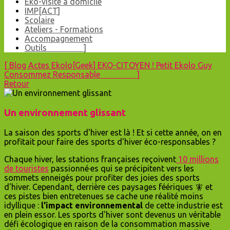
Eko-visite à domicile
IMP[ACT]
Scolaire
Ateliers - Formations
Accompagnement
Outils ]
[
Blog
Actes Ekolo[Geek]
EKO-CITOYEN !
Petit Ekolo Guy
Consommez Responsable ]
Retour
Un environnement glissant
La saison des sports d'hiver est là ! Et si cette année, on en
profitait pour faire des sports d'hiver éco-responsables ?
Chaque hiver, les stations françaises reçoivent
10 millions
de touristes
passionné·es qui se précipitent vers les
sommets enneigés pour profiter des joies des sports
d'hiver. Cependant, derrière ces paysages féériques 🧚 et
ces pistes bien entretenues se cache une réalité moins
idyllique :
l'impact environnemental
de cette industrie est
en plein essor. Les sports d'hiver sont devenus un véritable
défi écologique en raison de la consommation massive