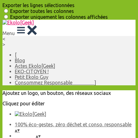
Exporter les lignes sélectionnées
Exporter toutes les colonnes
Exporter uniquement les colonnes affichées
Menu
<
>
[
Blog
Actes Ekolo[Geek]
EKO-CITOYEN !
Petit Ekolo Guy
Consommez Responsable ]
Ajoutez un logo, un bouton, des réseaux sociaux
Cliquez pour éditer
100% éco-gestes, zéro déchet et conso. responsable
▴
▾
▴
▾