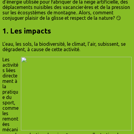
d'énergie utilisée pour fabriquer de la neige artificielle, des
déplacements nuisibles des vacancier·ères et de la pression
sur les écosystèmes de montagne.. Alors, comment
conjuguer plaisir de la glisse et respect de la nature? 😏
1. Les impacts
L'eau, les sols, la biodiversité, le climat, l'air, subissent, se
dégradent, à cause de cette activité.
Les
activité
s liées
directe
ment à
la
pratiqu
e du
sport,
comme
les
remont
ées
mécani