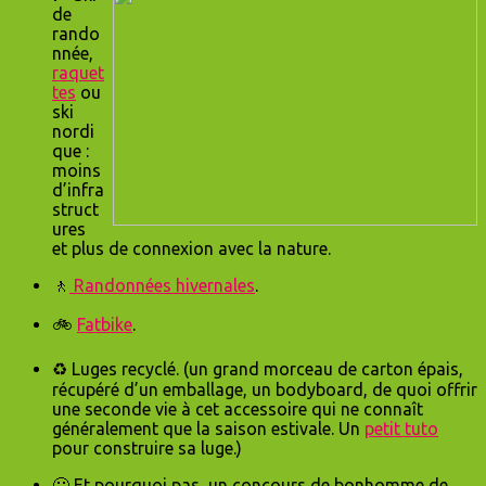
de
rando
nnée,
raquet
tes
ou
ski
nordi
que :
moins
d’infra
struct
ures
et plus de connexion avec la nature.
🚶
Randonnées hivernales
.
🚲
Fatbike
.
♻ Luges recyclé. (un grand morceau de carton épais,
récupéré d’un emballage, un bodyboard, de quoi offrir
une seconde vie à cet accessoire qui ne connaît
généralement que la saison estivale. Un
petit tuto
pour construire sa luge.)
🥶 Et pourquoi pas, un concours de bonhomme de