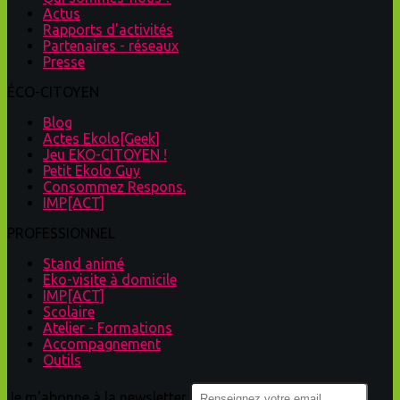
Actus
Rapports d'activités
Partenaires - réseaux
Presse
ÉCO-CITOYEN
Blog
Actes Ekolo[Geek]
Jeu EKO-CITOYEN !
Petit Ekolo Guy
Consommez Respons.
IMP[ACT]
PROFESSIONNEL
Stand animé
Eko-visite à domicile
IMP[ACT]
Scolaire
Atelier - Formations
Accompagnement
Outils
Je m'abonne à la newsletter