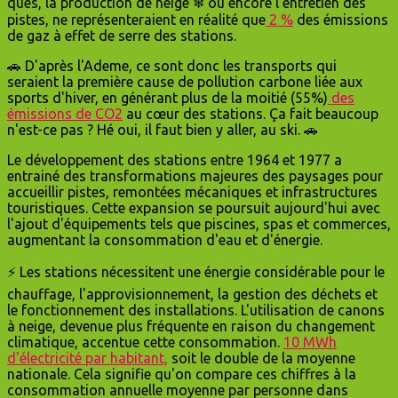
ques, la production de neige ❄ ou encore l'entretien des
pistes, ne représenteraient en réalité que
2 %
des émissions
de gaz à effet de serre des stations.
🚗 D'après l'Ademe, ce sont donc les transports qui
seraient la première cause de pollution carbone liée aux
sports d'hiver, en générant plus de la moitié (55%)
des
émissions de CO2
au cœur des stations. Ça fait beaucoup
n'est-ce pas ? Hé oui, il faut bien y aller, au ski. 🚗
Le développement des stations entre 1964 et 1977 a
entrainé des transformations majeures des paysages pour
accueillir pistes, remontées mécaniques et infrastructures
touristiques. Cette expansion se poursuit aujourd'hui avec
l'ajout d'équipements tels que piscines, spas et commerces,
augmentant la consommation d'eau et d'énergie.
⚡ Les stations nécessitent une énergie considérable pour le
chauffage, l'approvisionnement, la gestion des déchets et
le fonctionnement des installations. L'utilisation de canons
à neige, devenue plus fréquente en raison du changement
climatique, accentue cette consommation.
10 MWh
d'électricité par habitant,
soit le double de la moyenne
nationale. Cela signifie qu'on compare ces chiffres à la
consommation annuelle moyenne par personne dans