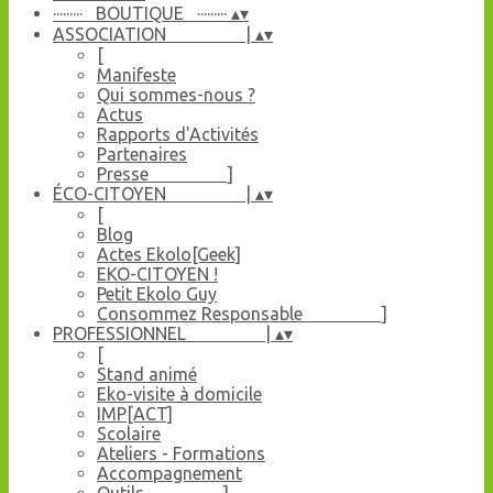
········· BOUTIQUE ·········
▴
▾
ASSOCIATION |
▴
▾
[
Manifeste
Qui sommes-nous ?
Actus
Rapports d'Activités
Partenaires
Presse ]
ÉCO-CITOYEN |
▴
▾
[
Blog
Actes Ekolo[Geek]
EKO-CITOYEN !
Petit Ekolo Guy
Consommez Responsable ]
PROFESSIONNEL |
▴
▾
[
Stand animé
Eko-visite à domicile
IMP[ACT]
Scolaire
Ateliers - Formations
Accompagnement