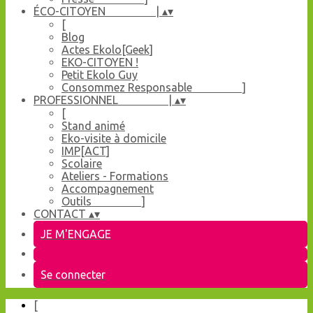
ÉCO-CITOYEN |
▴
▾
[
Blog
Actes Ekolo[Geek]
EKO-CITOYEN !
Petit Ekolo Guy
Consommez Responsable ]
PROFESSIONNEL |
▴
▾
[
Stand animé
Eko-visite à domicile
IMP[ACT]
Scolaire
Ateliers - Formations
Accompagnement
Outils ]
CONTACT
▴
▾
JE M'ENGAGE
Se connecter
[