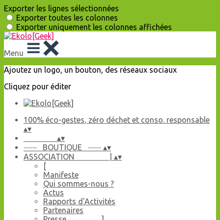
Exporter les lignes sélectionnées
Exporter toutes les colonnes
Exporter uniquement les colonnes affichées
Menu
Ajoutez un logo, un bouton, des réseaux sociaux
Cliquez pour éditer
100% éco-gestes, zéro déchet et conso. responsable
▴
▾
▴
▾
········· BOUTIQUE ·········
▴
▾
ASSOCIATION |
▴
▾
[
Manifeste
Qui sommes-nous ?
Actus
Rapports d'Activités
Partenaires
Presse ]