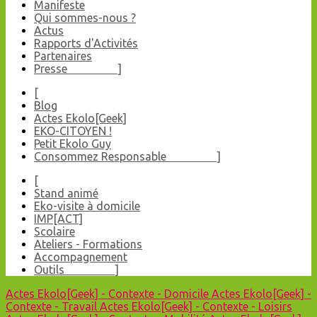
Manifeste
Qui sommes-nous ?
Actus
Rapports d'Activités
Partenaires
Presse ]
[
Blog
Actes Ekolo[Geek]
EKO-CITOYEN !
Petit Ekolo Guy
Consommez Responsable ]
[
Stand animé
Eko-visite à domicile
IMP[ACT]
Scolaire
Ateliers - Formations
Accompagnement
Outils ]
Actes Ekolo[Geek] - Contexte - Domicile
Actes Ekolo[Geek] -
Contexte - Travail
Actes Ekolo[Geek] - Contexte - Loisirs