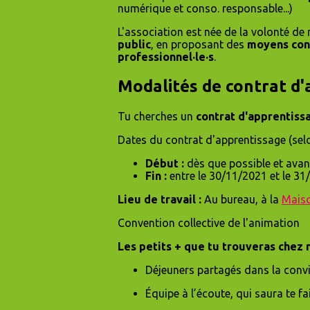
numérique et conso. responsable...)
L'association est née de la volonté de r
public
, en proposant des
moyens conc
professionnel·le·s
.
Modalités de contrat d'
Tu cherches un
contrat d'apprentiss
Dates du contrat d'apprentissage (selo
Début :
dès que possible et avan
Fin :
entre le 30/11/2021 et le 3
Lieu de travail :
Au bureau, à la
Maiso
Convention collective de l'animation
Les petits + que tu trouveras chez 
Déjeuners partagés dans la conviv
Équipe à l’écoute, qui saura te f