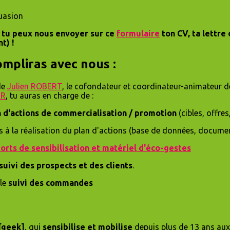
suasion
en tu peux nous envoyer sur ce
formulaire
ton CV, ta lettre
t) !
ompliras avec nous :
de
Julien ROBERT
, le cofondateur et coordinateur-animateur de
ER
, tu auras en charge de :
n d'actions de commercialisation / promotion
(cibles, offres
 à la réalisation du plan d'actions (base de données, documentat
orts de sensibilisation et matériel d'éco-gestes
suivi des prospects et des clients
.
 le
suivi des commandes
[geek]
, qui
sensibilise et mobilise
depuis plus de 13 ans au