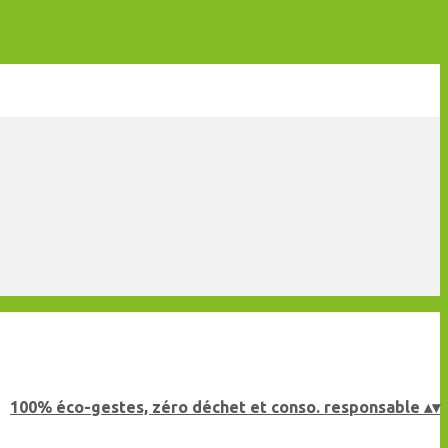
100% éco-gestes, zéro déchet et conso. responsable
▴
▾