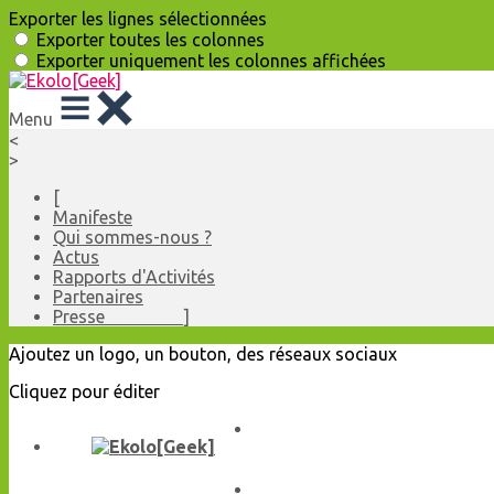
Exporter les lignes sélectionnées
Exporter toutes les colonnes
Exporter uniquement les colonnes affichées
Menu
<
>
[
Manifeste
Qui sommes-nous ?
Actus
Rapports d'Activités
Partenaires
Presse ]
Ajoutez un logo, un bouton, des réseaux sociaux
Cliquez pour éditer