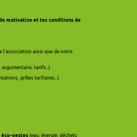
 de motivation et tes conditions de
 l'association ainsi que de notre
, argumentaire, tarifs...)
ions, grilles tarifaires...)
x
éco-gestes
(eau, énergie, déchets