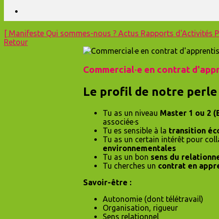
[
Manifeste
Qui sommes-nous ?
Actus
Rapports d'Activités
P
Retour
Commercial·e en contrat d'app
Le profil de notre perle 
Tu as un niveau
Master 1 ou 2 (
associée·s
Tu es sensible à la
transition é
Tu as un certain intérêt pour co
environnementales
Tu as un bon
sens du relationn
Tu cherches un
contrat en appr
Savoir-être :
Autonomie (dont télétravail)
Organisation, rigueur
Sens relationnel