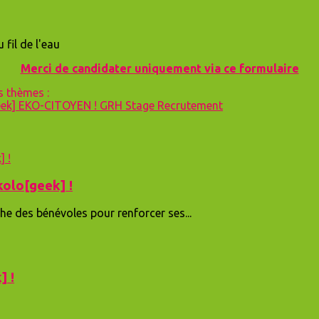
 fil de l'eau
Merci de candidater uniquement via ce formulaire
s thèmes :
eek]
EKO-CITOYEN !
GRH
Stage
Recrutement
kolo[geek] !
he des bénévoles pour renforcer ses...
] !