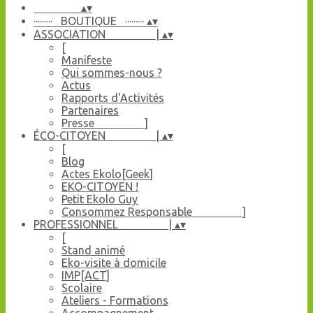
▴
▾
········· BOUTIQUE ·········
▴
▾
ASSOCIATION |
▴
▾
[
Manifeste
Qui sommes-nous ?
Actus
Rapports d'Activités
Partenaires
Presse ]
ÉCO-CITOYEN |
▴
▾
[
Blog
Actes Ekolo[Geek]
EKO-CITOYEN !
Petit Ekolo Guy
Consommez Responsable ]
PROFESSIONNEL |
▴
▾
[
Stand animé
Eko-visite à domicile
IMP[ACT]
Scolaire
Ateliers - Formations