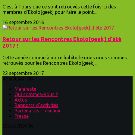
C’est à Tours que ce sont retrouvés cette fois-ci des
membres d’Ekolo[geek] pour faire le point...
16 septembre 2016
Retour sur les Rencontres Ekolo[geek] d'été
2017 !
Cette année comme à notre habitude nous nous sommes
retrouvés pour les Rencontres Ekolo[geek]...
22 septembre 2017
ASSOCIATION
Manifeste
Qui sommes-nous ?
Actus
Rapports d'activités
Partenaires - réseaux
Presse
ÉCO-CITOYEN