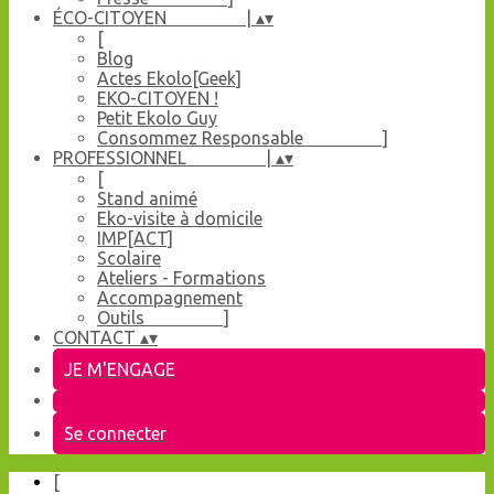
ÉCO-CITOYEN |
▴
▾
[
Blog
Actes Ekolo[Geek]
EKO-CITOYEN !
Petit Ekolo Guy
Consommez Responsable ]
PROFESSIONNEL |
▴
▾
[
Stand animé
Eko-visite à domicile
IMP[ACT]
Scolaire
Ateliers - Formations
Accompagnement
Outils ]
CONTACT
▴
▾
JE M'ENGAGE
Se connecter
[