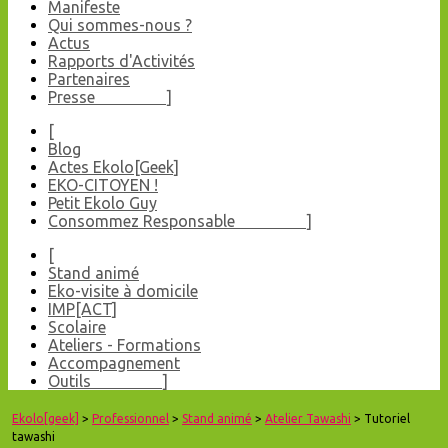
Manifeste
Qui sommes-nous ?
Actus
Rapports d'Activités
Partenaires
Presse ]
[
Blog
Actes Ekolo[Geek]
EKO-CITOYEN !
Petit Ekolo Guy
Consommez Responsable ]
[
Stand animé
Eko-visite à domicile
IMP[ACT]
Scolaire
Ateliers - Formations
Accompagnement
Outils ]
Ekolo[geek]
>
Professionnel
>
Stand animé
>
Atelier Tawashi
> Tutoriel
tawashi