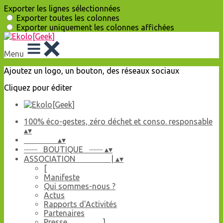
Exporter les lignes sélectionnées
Exporter toutes les colonnes
Exporter uniquement les colonnes affichées
Menu
Ajoutez un logo, un bouton, des réseaux sociaux
Cliquez pour éditer
100% éco-gestes, zéro déchet et conso. responsable
▴
▾
▴
▾
········· BOUTIQUE ·········
▴
▾
ASSOCIATION |
▴
▾
[
Manifeste
Qui sommes-nous ?
Actus
Rapports d'Activités
Partenaires
Presse ]