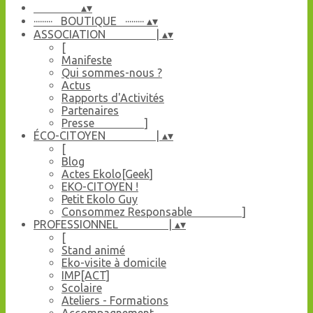
▴
▾
········· BOUTIQUE ·········
▴
▾
ASSOCIATION |
▴
▾
[
Manifeste
Qui sommes-nous ?
Actus
Rapports d'Activités
Partenaires
Presse ]
ÉCO-CITOYEN |
▴
▾
[
Blog
Actes Ekolo[Geek]
EKO-CITOYEN !
Petit Ekolo Guy
Consommez Responsable ]
PROFESSIONNEL |
▴
▾
[
Stand animé
Eko-visite à domicile
IMP[ACT]
Scolaire
Ateliers - Formations