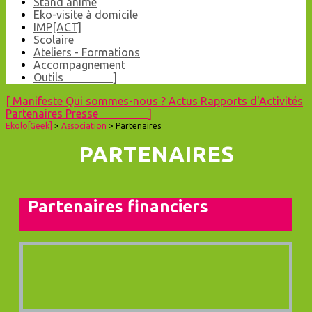
Stand animé
Eko-visite à domicile
IMP[ACT]
Scolaire
Ateliers - Formations
Accompagnement
Outils ]
[
Manifeste
Qui sommes-nous ?
Actus
Rapports d'Activités
Partenaires
Presse ]
Ekolo[Geek]
>
Association
> Partenaires
PARTENAIRES
Partenaires
financiers