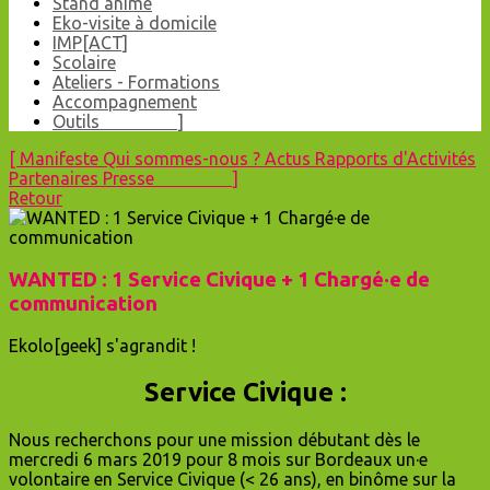
Stand animé
Eko-visite à domicile
IMP[ACT]
Scolaire
Ateliers - Formations
Accompagnement
Outils ]
[
Manifeste
Qui sommes-nous ?
Actus
Rapports d'Activités
Partenaires
Presse ]
Retour
WANTED : 1 Service Civique + 1 Chargé·e de
communication
Ekolo[geek] s'agrandit !
Service Civique :
Nous recherchons pour une mission débutant dès le
mercredi 6 mars 2019 pour 8 mois sur Bordeaux un·e
volontaire en Service Civique (< 26 ans), en binôme sur la