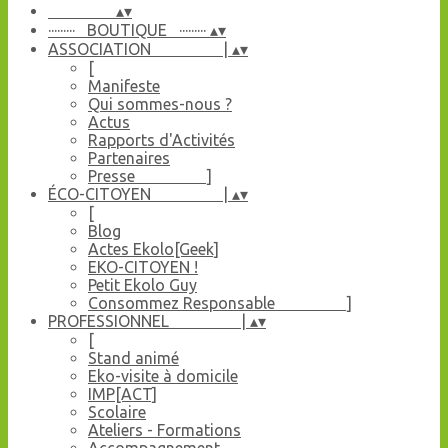
▴
▾
········· BOUTIQUE ·········
▴
▾
ASSOCIATION |
▴
▾
[
Manifeste
Qui sommes-nous ?
Actus
Rapports d'Activités
Partenaires
Presse ]
ÉCO-CITOYEN |
▴
▾
[
Blog
Actes Ekolo[Geek]
EKO-CITOYEN !
Petit Ekolo Guy
Consommez Responsable ]
PROFESSIONNEL |
▴
▾
[
Stand animé
Eko-visite à domicile
IMP[ACT]
Scolaire
Ateliers - Formations