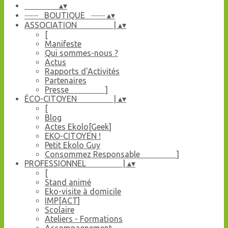
▴
▾
········· BOUTIQUE ·········
▴
▾
ASSOCIATION |
▴
▾
[
Manifeste
Qui sommes-nous ?
Actus
Rapports d'Activités
Partenaires
Presse ]
ÉCO-CITOYEN |
▴
▾
[
Blog
Actes Ekolo[Geek]
EKO-CITOYEN !
Petit Ekolo Guy
Consommez Responsable ]
PROFESSIONNEL |
▴
▾
[
Stand animé
Eko-visite à domicile
IMP[ACT]
Scolaire
Ateliers - Formations