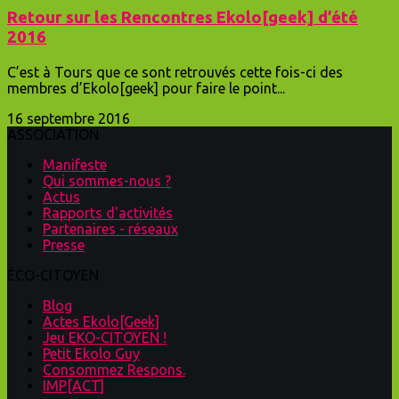
Retour sur les Rencontres Ekolo[geek] d’été
2016
C’est à Tours que ce sont retrouvés cette fois-ci des
membres d’Ekolo[geek] pour faire le point...
16 septembre 2016
ASSOCIATION
Manifeste
Qui sommes-nous ?
Actus
Rapports d'activités
Partenaires - réseaux
Presse
ÉCO-CITOYEN
Blog
Actes Ekolo[Geek]
Jeu EKO-CITOYEN !
Petit Ekolo Guy
Consommez Respons.
IMP[ACT]