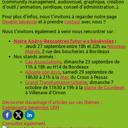
(community management, audiovisuel, graphique, création
d'outil / animation, juridique, conseil d'administration...).
Pour plus d'infos, nous t'invitons à regarder notre page
Devenir bénévole
et à prendre
contact
avec nous !!
Nous t'invitons également à venir nous rencontrer sur :
Notre Apéro-Rencontres futur·e·s bénévoles
:
Jeudi 27 septembre entre 18h et 22h au
Nouveau
Monde
, 2 rue des boucheries à Bordeaux
Nos stands animés :
Cap Associations
, dimanche 23 septembre de
11h à 18h au H14 de Bordeaux
Adopte une asso
, samedi 29 septembre de
18h30 à 21h à la
Mac
du Crous à Pessac
Grand Transhumance Urbaine
, dimanche 7
octobre de 11h30 à 19h à la
plaine de Couréjean
à Villenave d'Ornon
Découvrez davantage d'articles sur ces thèmes :
Evénements
bénévoles
GRH
Consultez également