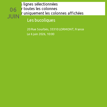
Exporter les lignes sélectionnées
Exporter toutes les colonnes
06
Exporter uniquement les colonnes affichées
Leaflet
JUIN
Les bucoliques
+
−
20 Rue Sourbès, 33310 LORMONT, France
Le 6 juin 2026, 10:00