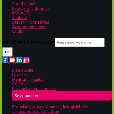
Stand animé
Eko-visite à domicile
IMP[ACT]
Scolaire
Atelier - Formations
Accompagnement
Outils
Je m'abonne à la newsletter
OK
Plan du site
Licences
Mentions légales
CGUV
Paramétrer vos cookies
Se connecter
Propulsé par AssoConnect, le logiciel des
associations d'Éducation