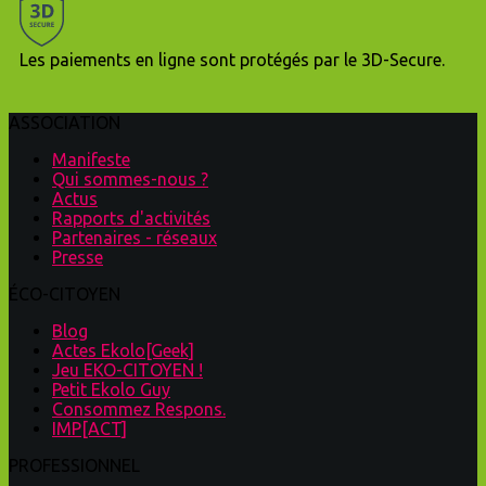
Les paiements en ligne sont protégés par le 3D-Secure.
ASSOCIATION
Manifeste
Qui sommes-nous ?
Actus
Rapports d'activités
Partenaires - réseaux
Presse
ÉCO-CITOYEN
Blog
Actes Ekolo[Geek]
Jeu EKO-CITOYEN !
Petit Ekolo Guy
Consommez Respons.
IMP[ACT]
PROFESSIONNEL