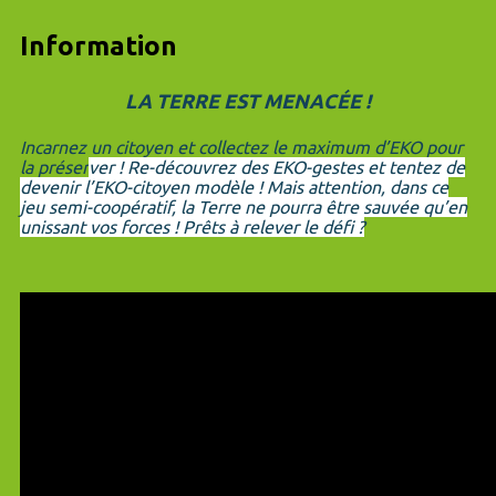
Information
LA TERRE EST MENACÉE !
Incarnez un citoyen et collectez le maximum d’EKO pour
la préser
ver ! Re-découvrez des EKO-gestes et tentez de
devenir l’EKO-citoyen modèle ! Mais attention, dans ce
jeu semi-coopératif, la Terre ne pourra être sauvée qu’en
unissant vos forces ! Prêts à relever le défi ?