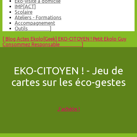
Eko-visite à domicile
IMP[ACT]
Scolaire
Ateliers - Formations
Accompagnement
Outils ]
[
Blog
Actes Ekolo[Geek]
EKO-CITOYEN !
Petit Ekolo Guy
Consommez Responsable ]
EKO-CITOYEN ! - Jeu de
cartes sur les éco-gestes
J'achète !