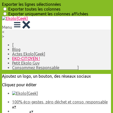
Exporter les lignes sélectionnées
Exporter toutes les colonnes
Exporter uniquement les colonnes affichées
Menu
<
>
[
Blog
Actes Ekolo[Geek]
EKO-CITOYEN !
Petit Ekolo Guy
Consommez Responsable ]
Ajoutez un logo, un bouton, des réseaux sociaux
Cliquez pour éditer
100% éco-gestes, zéro déchet et conso. responsable
▴
▾
▴
▾