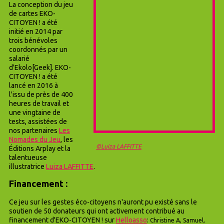
La conception du jeu
de cartes EKO-
CITOYEN ! a été
initié en 2014 par
trois bénévoles
coordonnés par un
salarié
d'Ekolo[Geek]. EKO-
CITOYEN ! a été
lancé en 2016 à
l'issu de près de 400
heures de travail et
une vingtaine de
tests, assistées de
nos partenaires
Les
Nomades du Jeu
, les
©Luiza LAFFITTE
Éditions Arplay et la
talentueuse
illustratrice
Luiza LAFFITTE
.
Financement :
Ce jeu sur les gestes éco-citoyens n'auront pu existé sans le
soutien de 50 donateurs qui ont activement contribué au
financement d'EKO‑CITOY
EN ! sur
Helloasso
:
Christine A, Samuel,