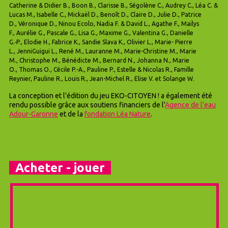
Catherine & Didier B., Boon B., Clarisse B., Ségolène C., Audrey C., Léa C. &
Lucas M., Isabelle C., Mickaël D., Benoît D., Claire D., Julie D., Patrice
D., Véronique D., Ninou Ecolo, Nadia F. & David L., Agathe F., Maïlys
F., Aurélie G., Pascale G., Lisa G., Maxime G., Valentina G., Danielle
G.‑P., Elodie H., Fabrice K., Sandie Slava K., Olivier L., Marie- Pierre
L., JenniGuigui L., René M., Lauranne M., Marie-Christine M., Marie
M., Christophe M., Bénédicte M., Bernard N., Johanna N., Marie
O., Thomas O., Cécile P.-A., Pauline P., Estelle & Nicolas R., Famille
Reynier, Pauline R., Louis R., Jean-Michel R., Elise V. et Solange W.
La conception et l'édition du jeu EKO-CITOYEN ! a également été
rendu possible grâce aux soutiens financiers de l'
Agence de l'eau
Adour-Garonne
et de la
fondation Léa Nature
.
Acheter - jouer